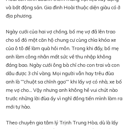
và bất động sản. Gia đình Hoài thuộc diện giàu có ở
địa phương.
Ngày cưới của hai vợ chồng, bố mẹ vợ đã lên trao
cho sổ đỏ một căn hộ chung cư cùng chìa khóa xe
của ô tô để làm quà hồi môn. Trong khi đấy, bố mẹ
anh làm công nhân mất sức về thu nhập không
đáng bao. Ngày cưới ông bà chỉ cho con trai và con
dâu được 3 chỉ vàng. Mọi người vẫn hay trêu đùa
anh là “”chuột sa chĩnh gạo”” khi lấy vợ có nhà, xe bố
mẹ vợ cho… Vậy nhưng anh không hề vui chút nào
trước những lời đùa ấy vì nghĩ đồng tiền mình làm ra
mới tự hào.
Theo chuyên gia tâm lý Trịnh Trung Hòa, dù là lấy