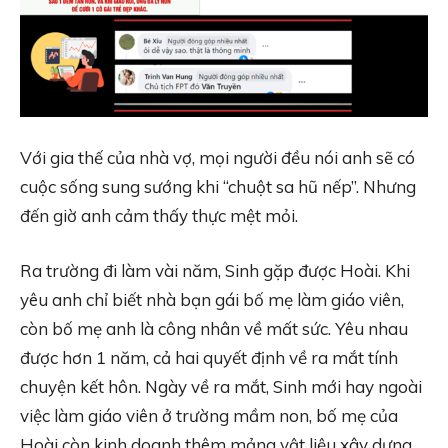
Với gia thế của nhà vợ, mọi người đều nói anh sẽ có
cuộc sống sung sướng khi “chuột sa hũ nếp”. Nhưng
đến giờ anh cảm thấy thực mệt mỏi.
Ra trường đi làm vài năm, Sinh gặp được Hoài. Khi
yêu anh chỉ biết nhà bạn gái bố mẹ làm giáo viên,
còn bố mẹ anh là công nhân về mất sức. Yêu nhau
được hơn 1 năm, cả hai quyết định về ra mắt tính
chuyện kết hôn. Ngày về ra mắt, Sinh mới hay ngoài
việc làm giáo viên ở trường mầm non, bố mẹ của
Hoài còn kinh doanh thêm mảng vật liệu xây dựng