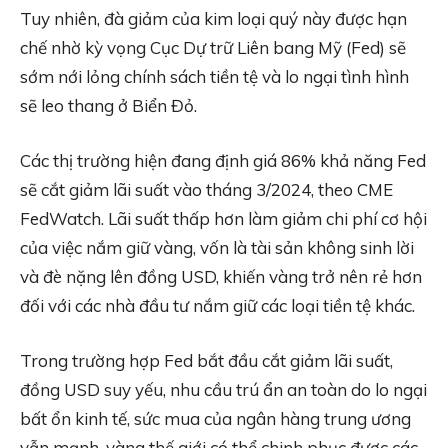
Tuy nhiên, đà giảm của kim loại quý này được hạn
chế nhờ kỳ vọng Cục Dự trữ Liên bang Mỹ (Fed) sẽ
sớm nới lỏng chính sách tiền tệ và lo ngại tình hình
sẽ leo thang ở Biển Đỏ.
Các thị trường hiện đang định giá 86% khả năng Fed
sẽ cắt giảm lãi suất vào tháng 3/2024, theo CME
FedWatch. Lãi suất thấp hơn làm giảm chi phí cơ hội
của việc nắm giữ vàng, vốn là tài sản không sinh lời
và đè nặng lên đồng USD, khiến vàng trở nên rẻ hơn
đối với các nhà đầu tư nắm giữ các loại tiền tệ khác.
Trong trường hợp Fed bắt đầu cắt giảm lãi suất,
đồng USD suy yếu, nhu cầu trú ẩn an toàn do lo ngại
bất ổn kinh tế, sức mua của ngân hàng trung ương
vẫn mạnh, vàng thế giới có thể chinh phục được các