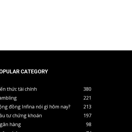
OPULAR CATEGORY
iến thức tài chính
380
ambling
221
ộng đồng Infina nói gì hôm nay?
213
ầu tư chứng khoán
197
gân hàng
98