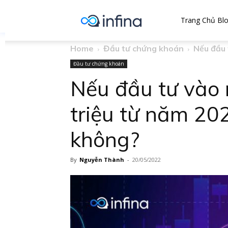
Infina
Trang Chủ Bl
Home
Đầu tư chứng khoán
Nếu đầu 
Blog
Đầu tư chứng khoán
Nếu đầu tư vào 
triệu từ năm 202
không?
By
Nguyễn Thành
-
20/05/2022