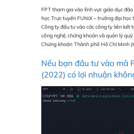
FPT tham gia vào lĩnh vực giáo dục đà
học Trực tuyến FUNiX – trường đại học 
Công ty đầu tư vào các công ty liên kết
công nghệ, chứng khoán và quản lý quỹ 
Chứng khoán Thành phố Hồ Chí Minh (H
Nếu bạn đầu tư vào mã F
(2022) có lợi nhuận khôn