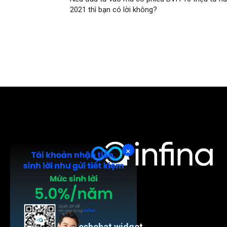
2021 thì bạn có lời không?
×
Freshchat widget