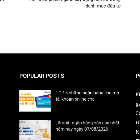
danh mục đầu tư
POPULAR POSTS
P
TOP 5 những ngân hàng cho mở
K
tài khoản online cho...
g
18/08/2023
C
Đ
Lãi suất ngân hàng nào cao nhất
hôm nay ngày 07/08/2026
N
17/08/2025