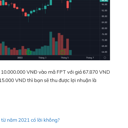
ư 10.000.000 VNĐ vào mã FPT với giá 67.870 VND
15.000 VND thì bạn sẽ thu được lợi nhuận là
 từ năm 2021 có lời không?