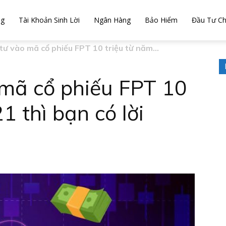
og
Tài Khoản Sinh Lời
Ngân Hàng
Bảo Hiểm
Đầu Tư C
tư vào mã cổ phiếu FPT 10 triệu từ năm...
mã cổ phiếu FPT 10
1 thì bạn có lời