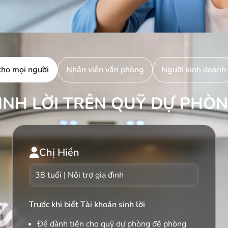
cho mọi người
Nhân viên văn phòng
Người kinh doanh
INH LỜI TRÊN QUỸ DỰ PHÒ
Chị Hiền
38 tuổi | Nội trợ gia đình
Trước khi biết Tài khoản sinh lời
Để dành tiền cho quỹ dự phòng đề phòng